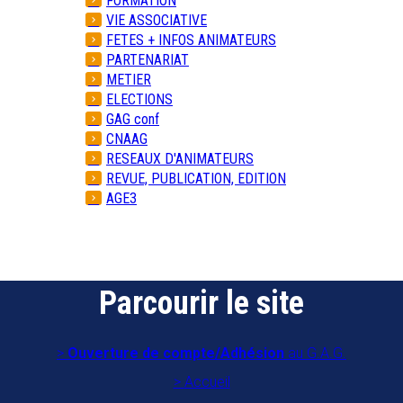
FORMATION
VIE ASSOCIATIVE
FETES + INFOS ANIMATEURS
PARTENARIAT
METIER
ELECTIONS
GAG conf
CNAAG
RESEAUX D'ANIMATEURS
REVUE, PUBLICATION, EDITION
AGE3
Parcourir le site
Ouverture de compte/Adhésion
au G.A.G.
Accueil