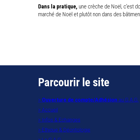
Dans la pratique,
une crèche de Noël, c’est don
marché de Noël et plutôt non dans des bâtiment
Parcourir le site
Ouverture de compte/Adhésion
au G.A.G.
Accueil
Infos & Echanges
Ethique & Déontologie
Le G.A.G.