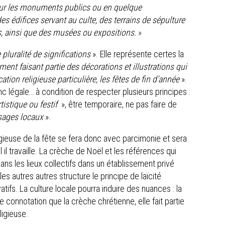
sur les monuments publics ou en quelque
es édifices servant au culte, des terrains de sépulture
, ainsi que des musées ou expositions.
»
 pluralité de significations
». Elle représente certes la
ment faisant partie des décorations et illustrations qui
ion religieuse particulière, les fêtes de fin d’année
».
nc légale… à condition de respecter plusieurs principes :
rtistique ou festif
», être temporaire, ne pas faire de
sages locaux
».
ligieuse de la fête se fera donc avec parcimonie et sera
il travaille. La crèche de Noël et les références qui
ns les lieux collectifs dans un établissement privé
es autres autres structure le principe de laïcité
tifs. La culture locale pourra induire des nuances : la
onnotation que la crèche chrétienne, elle fait partie
ligieuse.