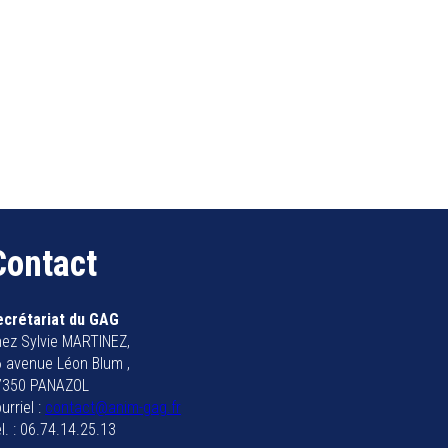
Contact
ecrétariat du GAG
ez Sylvie MARTINEZ,
 avenue Léon Blum ,
7350 PANAZOL
urriel :
contact@anim-gag.fr
l. : 06.74.14.25.13