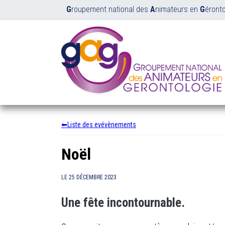
G
roupement national des
A
nimateurs en
G
éronto
Liste des evévènements
Noël
LE
25 DÉCEMBRE 2023
Une fête incontournable.