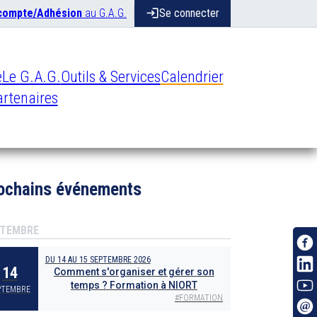
 compte/Adhésion
au G.A.G.
login
Se connecter
e
Le G.A.G.
Outils & Services
Calendrier
rtenaires
ochains événements
TEMBRE
DU
14
AU
15 SEPTEMBRE 2026
14
Comment s'organiser et gérer son
temps ? Formation à NIORT
PTEMBRE
#
FORMATION