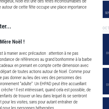
religieux, Noël est une des fêtes incontournables de
ce autour de cette fête occupe une place importance
SE
er...
OC
 Mère Noël !
st à manier avec précaution : attention à ne pas
O
rabondance de références au grand bonhomme à la barbe
s cadeaux en prenant en compte cette dimension avec
de départ de toutes actions autour de Noël. Comme pour
à ne pas donner au lieu des vies des personnes des
nvironnement "adulte". Un EHPAD peut être accueillant
O
rèche ! Il est intéressant, quand cela est possible, de
fants de trouver un lieu dans lequel ils se sentiront
t pour les visites, sans pour autant entraîner de
ral pour les personnes hébergées.