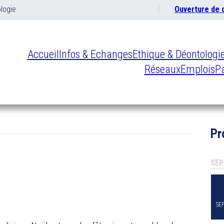
logie
Ouverture de
Accueil
Infos & Echanges
Ethique & Déontologi
Réseaux
Emplois
Pa
Pr
SEP
SE