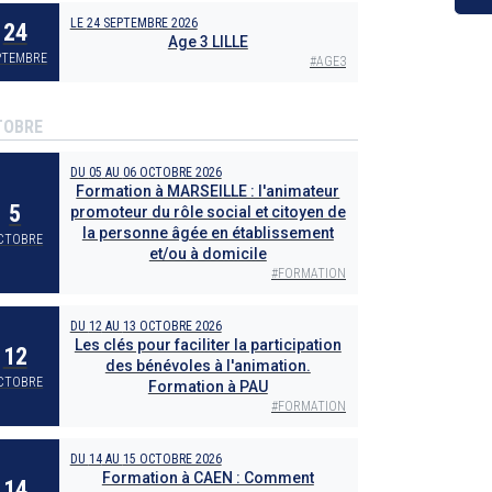
LE
24 SEPTEMBRE 2026
24
Age 3 LILLE
PTEMBRE
#
AGE3
TOBRE
DU
05
AU
06 OCTOBRE 2026
Formation à MARSEILLE : l'animateur
5
promoteur du rôle social et citoyen de
la personne âgée en établissement
CTOBRE
et/ou à domicile
#
FORMATION
DU
12
AU
13 OCTOBRE 2026
Les clés pour faciliter la participation
12
des bénévoles à l'animation.
CTOBRE
Formation à PAU
#
FORMATION
DU
14
AU
15 OCTOBRE 2026
Formation à CAEN : Comment
14