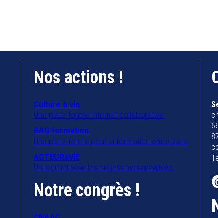
Nos actions !
Culture à vie
S
Une plate-forme Internet collaborative.
ch
56
GAG formation
8
Une plate-forme pour la formation entre pairs
co
ACTEURàVIE
Te
Un logiciel pour les projets personnalisés.
Notre congrès !
CNAAG