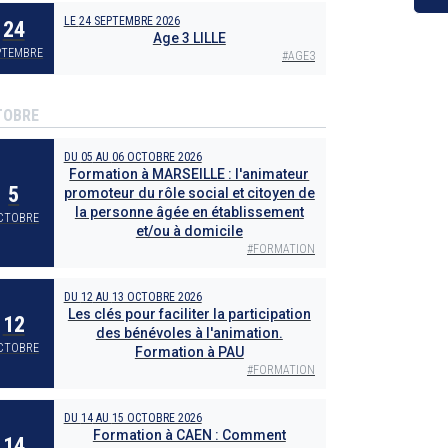
LE
24 SEPTEMBRE 2026
24
Age 3 LILLE
PTEMBRE
#
AGE3
TOBRE
DU
05
AU
06 OCTOBRE 2026
Formation à MARSEILLE : l'animateur
5
promoteur du rôle social et citoyen de
la personne âgée en établissement
CTOBRE
et/ou à domicile
#
FORMATION
DU
12
AU
13 OCTOBRE 2026
Les clés pour faciliter la participation
12
des bénévoles à l'animation.
CTOBRE
Formation à PAU
#
FORMATION
DU
14
AU
15 OCTOBRE 2026
Formation à CAEN : Comment
14