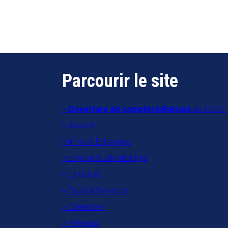
Parcourir le site
Ouverture de compte/Adhésion
au G.A.G.
Accueil
Infos & Echanges
Ethique & Déontologie
Le G.A.G.
Outils & Services
Calendrier
Réseaux