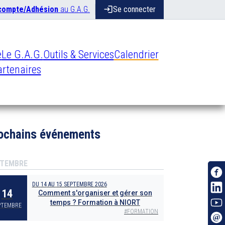
 compte/Adhésion
au G.A.G.
login
Se connecter
e
Le G.A.G.
Outils & Services
Calendrier
rtenaires
ochains événements
TEMBRE
DU
14
AU
15 SEPTEMBRE 2026
14
Comment s'organiser et gérer son
temps ? Formation à NIORT
PTEMBRE
#
FORMATION