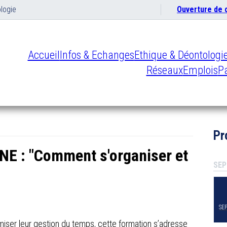
logie
Ouverture de
Accueil
Infos & Echanges
Ethique & Déontologi
Réseaux
Emplois
Pa
Pr
NE : "Comment s'organiser et
SEP
SE
miser leur gestion du temps, cette formation s’adresse