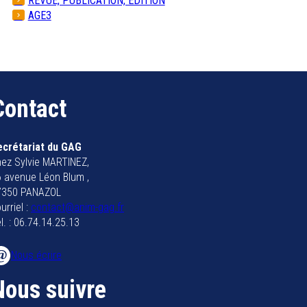
REVUE, PUBLICATION, EDITION
AGE3
Contact
ecrétariat du GAG
ez Sylvie MARTINEZ,
 avenue Léon Blum ,
7350 PANAZOL
urriel :
contact@anim-gag.fr
l. : 06.74.14.25.13
Nous écrire
Nous suivre