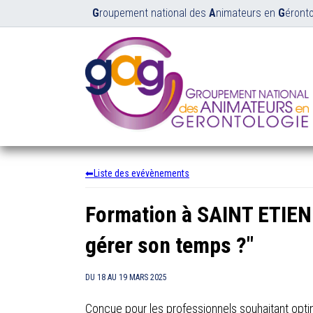
G
roupement national des
A
nimateurs en
G
éronto
Liste des evévènements
Formation à SAINT ETIEN
gérer son temps ?"
DU
18
AU
19 MARS 2025
Conçue pour les professionnels souhaitant opti