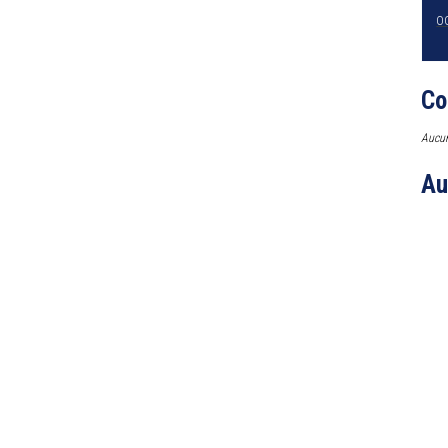
O
Co
Aucun
Au