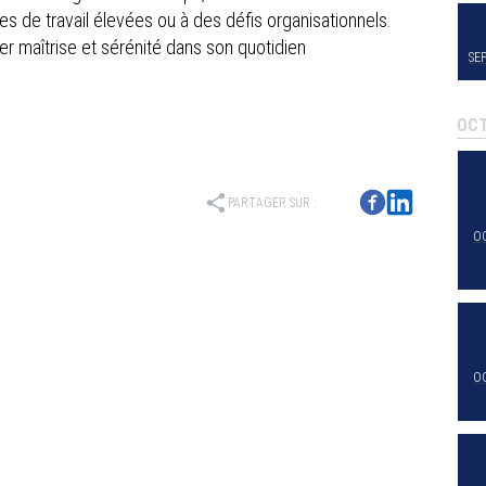
s de travail élevées ou à des défis organisationnels.
er maîtrise et sérénité dans son quotidien
SE
OC
share
PARTAGER SUR :
O
O