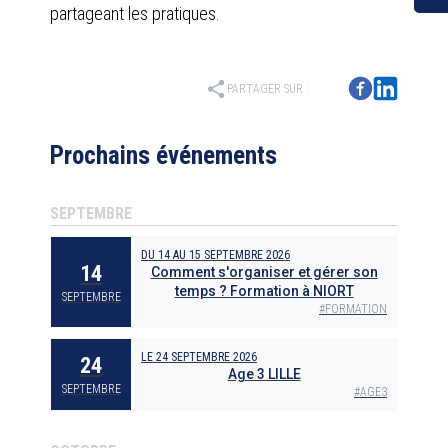
partageant les pratiques.
share
PARTAGER SUR :
Prochains événements
SEPTEMBRE
DU
14
AU
15 SEPTEMBRE 2026
14
Comment s'organiser et gérer son
temps ? Formation à NIORT
SEPTEMBRE
#
FORMATION
LE
24 SEPTEMBRE 2026
24
Age 3 LILLE
SEPTEMBRE
#
AGE3