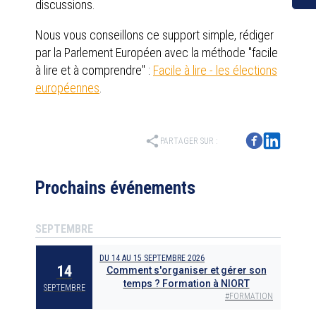
discussions.
Nous vous conseillons ce support simple, rédiger
par la Parlement Européen avec la méthode "facile
à lire et à comprendre" :
Facile à lire - les élections
européennes
.
share
PARTAGER SUR :
Prochains événements
SEPTEMBRE
DU
14
AU
15 SEPTEMBRE 2026
14
Comment s'organiser et gérer son
temps ? Formation à NIORT
SEPTEMBRE
#
FORMATION