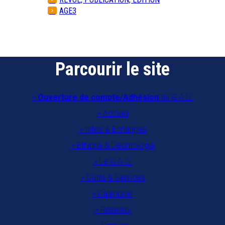
AGE3
Parcourir le site
Ouverture de compte/Adhésion
au G.A.G.
Accueil
Infos & Echanges
Ethique & Déontologie
Le G.A.G.
Outils & Services
Calendrier
Réseaux