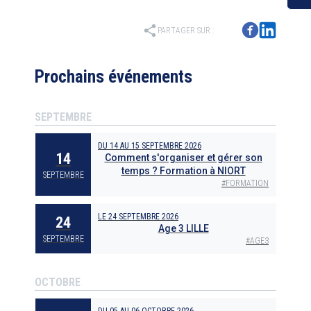
share
PARTAGER SUR :
Prochains événements
SEPTEMBRE
DU
14
AU
15 SEPTEMBRE 2026
14
Comment s'organiser et gérer son
temps ? Formation à NIORT
SEPTEMBRE
#
FORMATION
LE
24 SEPTEMBRE 2026
24
Age 3 LILLE
SEPTEMBRE
#
AGE3
OCTOBRE
DU
05
AU
06 OCTOBRE 2026