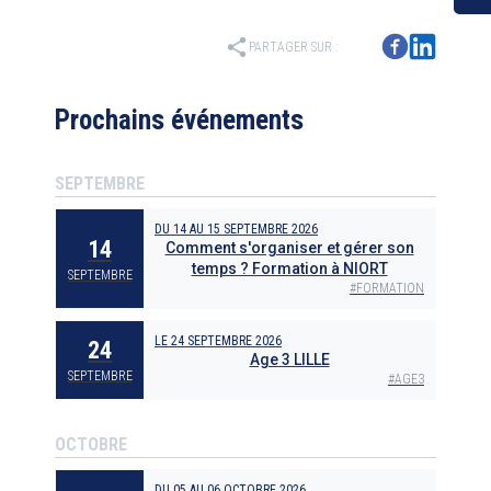
share
PARTAGER SUR :
Prochains événements
SEPTEMBRE
DU
14
AU
15 SEPTEMBRE 2026
14
Comment s'organiser et gérer son
temps ? Formation à NIORT
SEPTEMBRE
#
FORMATION
LE
24 SEPTEMBRE 2026
24
Age 3 LILLE
SEPTEMBRE
#
AGE3
OCTOBRE
DU
05
AU
06 OCTOBRE 2026