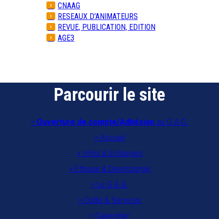
CNAAG
RESEAUX D'ANIMATEURS
REVUE, PUBLICATION, EDITION
AGE3
Parcourir le site
Ouverture de compte/Adhésion
au G.A.G.
Accueil
Infos & Echanges
Ethique & Déontologie
Le G.A.G.
Outils & Services
Calendrier