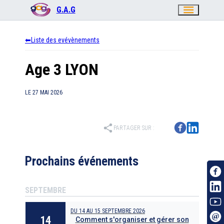
menu
G.A.G
Liste des evévènements
Age 3 LYON
LE
27 MAI 2026
share
PARTAGER SUR :
Prochains événements
SEPTEMBRE
DU
14
AU
15 SEPTEMBRE 2026
14
Comment s'organiser et gérer son